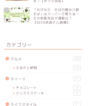
る？【みうら食品】
「おびなた・そばの極み八割
5
そば」はスーパーで買える！
その他販売店や通販は？
【DEEN池森さん絶賛】
カテゴリー
グルメ
162
ふるさと納税
10
スイーツ
41
チョコレート
14
クリスマスケーキ
15
ライフスタイル
21