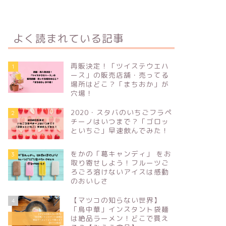
よく読まれている記事
再販決定！「ツイステウエハ
1
ース」の販売店舗・売ってる
場所はどこ？「まちおか」が
穴場！
2020・スタバのいちごフラペ
2
チーノはいつまで？「ゴロッ
といちご」早速飲んでみた！
をかの「葛キャンディ」 をお
3
取り寄せしよう！フルーツご
ろごろ溶けないアイスは感動
のおいしさ
【マツコの知らない世界】
4
「鳥中華」インスタント袋麺
は絶品ラーメン！どこで買え