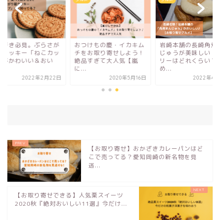
こ好き必見。ぶらさが
おつけもの慶・イカキム
岩崎本舗の長崎角煮
猫クッキー「ねこカッ
チをお取り寄せしよう！
じゅうが美味しい！
」がかわいい＆おい
絶品すぎて大人気【嵐
リーはどれくらい？
.
に...
め...
2022年2月22日
2020年5月16日
2022年4月
【お取り寄せ】おかざきカレーパンはど
こで売ってる？愛知岡崎の新名物を見
逃...
【お取り寄せできる】人気栗スイーツ
2020秋『絶対おいしい11選』今だけ...