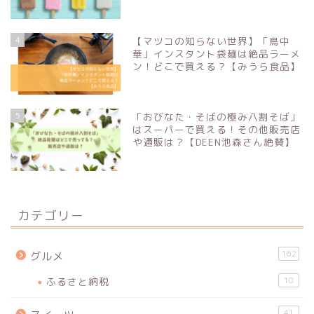
4
【マツコの知らない世界】「鳥中
華」インスタント袋麺は絶品ラーメ
ン！どこで買える？【みうら食品】
5
「おびなた・そばの極み八割そば」
はスーパーで買える！その他販売店
や通販は？【DEEN池森さん絶賛】
カテゴリー
162
グルメ
ふるさと納税
10
41