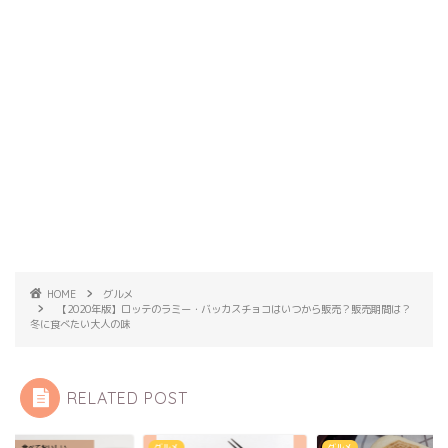
HOME
グルメ
【2020年版】ロッテのラミー・バッカスチョコはいつから販売？販売期間は？
冬に食べたい大人の味
RELATED POST
メ
グルメ
グルメ