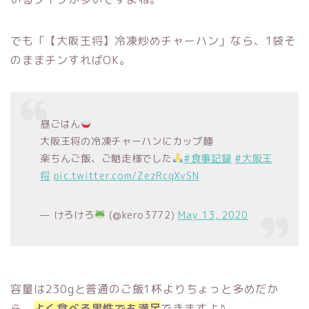
でも「【大阪王将】冷凍炒めチャーハン」なら、1袋そ
のままチンすればOK。
昼ごはん
大阪王将の冷凍チャーハンにカップ麺
楽ちんご飯、ご馳走様でした
#食事記録
#大阪王
将
pic.twitter.com/ZezRcqXvSN
— けろけろ
(@kero3772)
May 13, 2020
容量は230gと普通のご飯1杯よりちょっと多めだか
ら、
よく食べる男性でも満足
できますよ♪