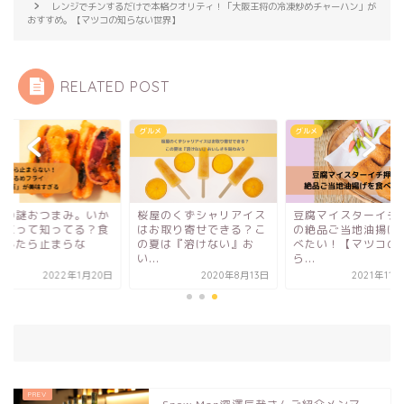
レンジでチンするだけで本格クオリティ！「大阪王将の冷凍炒めチャーハン」が
おすすめ。【マツコの知らない世界】
RELATED POST
メ
グルメ
グルメ
阪の謎おつまみ。いか
桜屋のくずシャリアイス
豆腐マイスターイチ
大王って知ってる？食
はお取り寄せできる？こ
の絶品ご当地油揚げ
だしたら止まらな
の夏は『溶けない』お
べたい！【マツコの
...
い...
ら...
2022年1月20日
2020年8月13日
2021年11