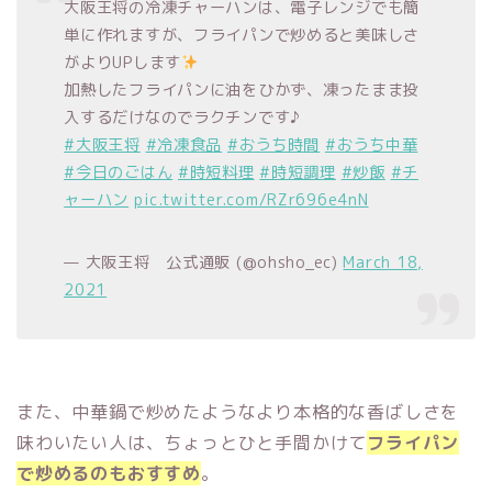
大阪王将の冷凍チャーハンは、電子レンジでも簡
単に作れますが、フライパンで炒めると美味しさ
がよりUPします
加熱したフライパンに油をひかず、凍ったまま投
入するだけなのでラクチンです♪
#大阪王将
#冷凍食品
#おうち時間
#おうち中華
#今日のごはん
#時短料理
#時短調理
#炒飯
#チ
ャーハン
pic.twitter.com/RZr696e4nN
— 大阪王将 公式通販 (@ohsho_ec)
March 18,
2021
また、中華鍋で炒めたようなより本格的な香ばしさを
味わいたい人は、ちょっとひと手間かけて
フライパン
で炒めるのもおすすめ
。