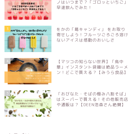
ノはいつまで？「ゴロッといちご」
早速飲んでみた！
3
をかの「葛キャンディ」 をお取り
寄せしよう！フルーツごろごろ溶け
ないアイスは感動のおいしさ
4
【マツコの知らない世界】「鳥中
華」インスタント袋麺は絶品ラーメ
ン！どこで買える？【みうら食品】
5
「おびなた・そばの極み八割そば」
はスーパーで買える！その他販売店
や通販は？【DEEN池森さん絶賛】