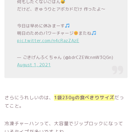
何もしたくないごはん
だけど、きゅうりとアボカドだけ 作ったよ〜
今日は早めに休みまーす
明日のためのパワーチャージ
またね
pic.twitter.com/n4cRazZAzE
— ごきげんふくちゃん (@bdrCZEWcnmW3QGn)
August 1, 2021
さらにうれしいのは、
1袋230gの食べきりサイズ
だっ
てこと。
冷凍チャーハンって、大容量でジップロックになって
いるタイプが多いですよね。