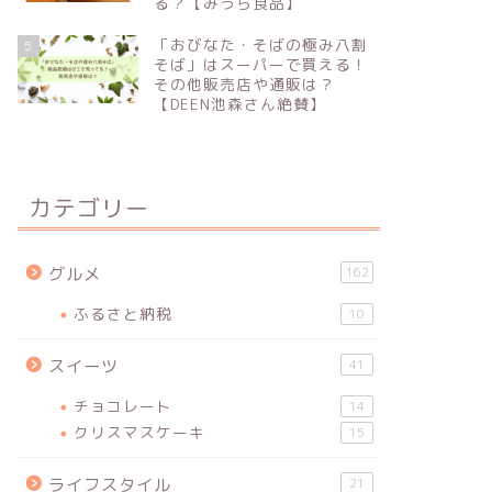
る？【みうら食品】
「おびなた・そばの極み八割
5
そば」はスーパーで買える！
その他販売店や通販は？
【DEEN池森さん絶賛】
カテゴリー
グルメ
162
ふるさと納税
10
スイーツ
41
チョコレート
14
クリスマスケーキ
15
ライフスタイル
21