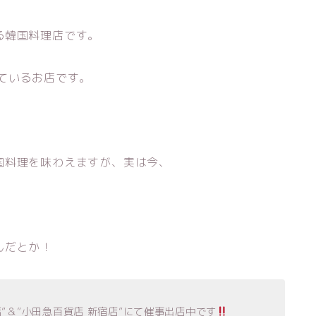
る韓国料理店です。
ているお店です。
国料理を味わえますが、実は今、
んだとか！
店”＆”小田急百貨店 新宿店”にて催事出店中です