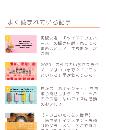
よく読まれている記事
再販決定！「ツイステウエハ
1
ース」の販売店舗・売ってる
場所はどこ？「まちおか」が
穴場！
2020・スタバのいちごフラペ
2
チーノはいつまで？「ゴロッ
といちご」早速飲んでみた！
をかの「葛キャンディ」 をお
3
取り寄せしよう！フルーツご
ろごろ溶けないアイスは感動
のおいしさ
【マツコの知らない世界】
4
「鳥中華」インスタント袋麺
は絶品ラーメン！どこで買え