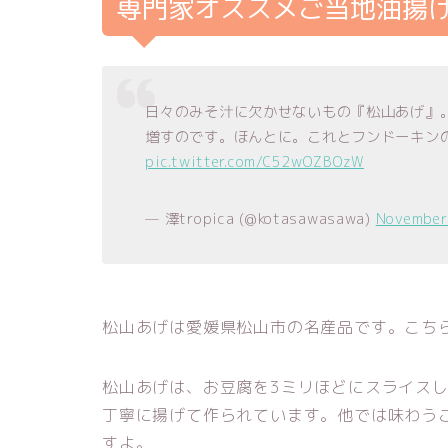
専門家オススメご当地油揚
日々のみそ汁に欠かせないもの『松山あげ』
増すのです。ほんとに。これとフンドーキン
pic.twitter.com/C52wOZBOzW
— 澤tropica (@kotasawasawa)
November
松山あげは愛媛県松山市の名産品です。こちら
松山あげは、お豆腐を3ミリほどにスライス
丁寧に揚げて作られています。他では味わう
すよ。