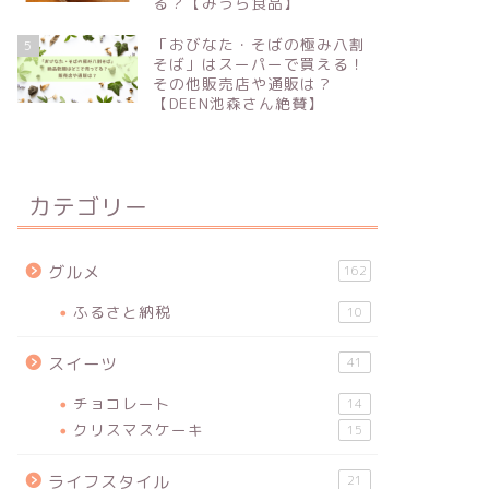
る？【みうら食品】
「おびなた・そばの極み八割
5
そば」はスーパーで買える！
その他販売店や通販は？
【DEEN池森さん絶賛】
カテゴリー
グルメ
162
ふるさと納税
10
スイーツ
41
チョコレート
14
クリスマスケーキ
15
ライフスタイル
21