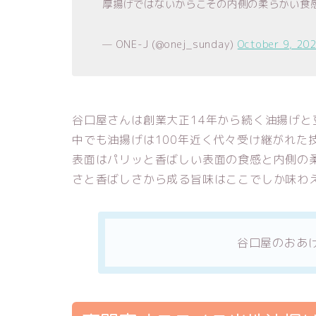
厚揚げではないからこその内側の柔らかい食
— ONE-J (@onej_sunday)
October 9, 20
谷口屋さんは創業大正14年から続く油揚げと
中でも油揚げは100年近く代々受け継がれた
表面はパリッと香ばしい表面の食感と内側の
さと香ばしさから成る旨味はここでしか味わ
谷口屋のおあ