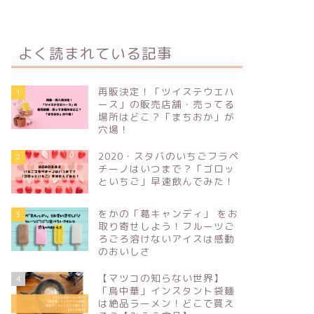
よく読まれている記事
再販決定！「ツイステウエハ
1
ース」の販売店舗・売ってる
場所はどこ？「まちおか」が
穴場！
2020・スタバのいちごフラペ
2
チーノはいつまで？「ゴロッ
といちご」早速飲んでみた！
をかの「葛キャンディ」 をお
3
取り寄せしよう！フルーツご
ろごろ溶けないアイスは感動
のおいしさ
【マツコの知らない世界】
4
「鳥中華」インスタント袋麺
は絶品ラーメン！どこで買え