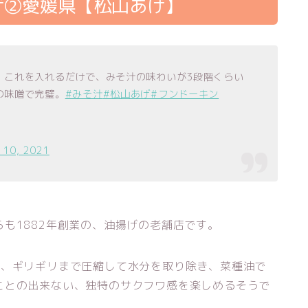
げ➁愛媛県【松山あげ】
。これを入れるだけで、みそ汁の味わいが3段階くらい
の味噌で完璧。
#みそ汁
#松山あげ
#フンドーキン
 10, 2021
も1882年創業の、油揚げの老舗店です。
し、ギリギリまで圧縮して水分を取り除き、菜種油で
ことの出来ない、独特のサクフワ感を楽しめるそうで