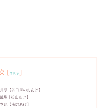
次
[
]
非表示
福井県【谷口屋のおあげ】
媛県【松山あげ】
本県【南関あげ】