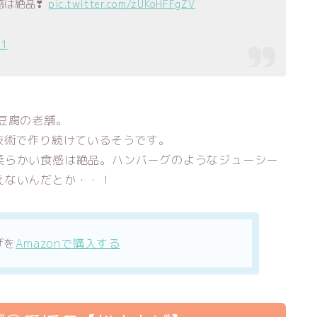
感は絶品❣
pic.twitter.com/zUKoHFFgZV
21
豆腐の老舗。
技術で作り続けているそうです。
柔らかい食感は絶品。ハンバーグのようなジューシー
えないんだとか・・！
げを
Amazonで購入する