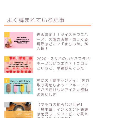
よく読まれている記事
再販決定！「ツイステウエハ
1
ース」の販売店舗・売ってる
場所はどこ？「まちおか」が
穴場！
2020・スタバのいちごフラペ
2
チーノはいつまで？「ゴロッ
といちご」早速飲んでみた！
をかの「葛キャンディ」 をお
3
取り寄せしよう！フルーツご
ろごろ溶けないアイスは感動
のおいしさ
【マツコの知らない世界】
4
「鳥中華」インスタント袋麺
は絶品ラーメン！どこで買え