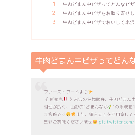
牛肉どまん中ピザってどんなピザ
牛肉どまん中ピザをお取り寄せし
牛肉どまん中ピザでおいしく米沢
牛肉どまん中ピザってどん
ファーストフードより
《 新発売
》米沢の名物駅弁、牛肉どまん
相性が良く、山形の“どまんなか
”の米粉を
え抜群です
また、焼き立てをご用意して
是非ご賞味くださいませ
pic.twitter.co