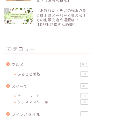
る？【みうら食品】
「おびなた・そばの極み八割
5
そば」はスーパーで買える！
その他販売店や通販は？
【DEEN池森さん絶賛】
カテゴリー
グルメ
162
ふるさと納税
10
スイーツ
41
チョコレート
14
クリスマスケーキ
15
ライフスタイル
21