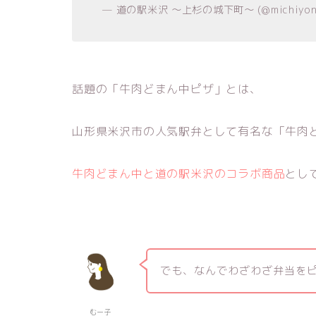
— 道の駅米沢 ～上杉の城下町～ (@michiyon
話題の「牛肉どまん中ピザ」とは、
山形県米沢市の人気駅弁として有名な「牛肉
牛肉どまん中と道の駅米沢のコラボ商品
とし
でも、なんでわざわざ弁当を
むー子