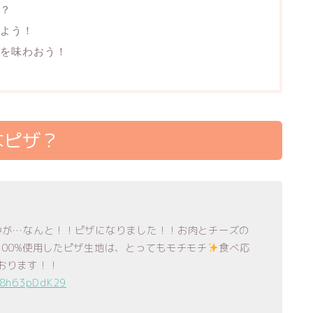
？
よう！
を味わおう！
なピザ？
中が…なんと！！ピザになりました！！お肉とチーズの
100%使用したピザ生地は、とってもモチモチ
食べ応
おります！！
m/8h63pDdK29