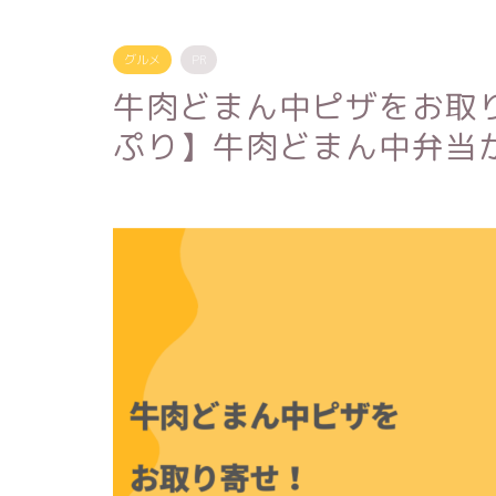
グルメ
PR
牛肉どまん中ピザをお取
ぷり】牛肉どまん中弁当が