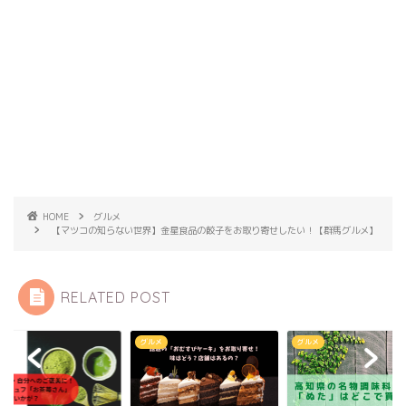
HOME
グルメ
【マツコの知らない世界】金星食品の餃子をお取り寄せしたい！【群馬グルメ】
RELATED POST
メ
グルメ
グルメ