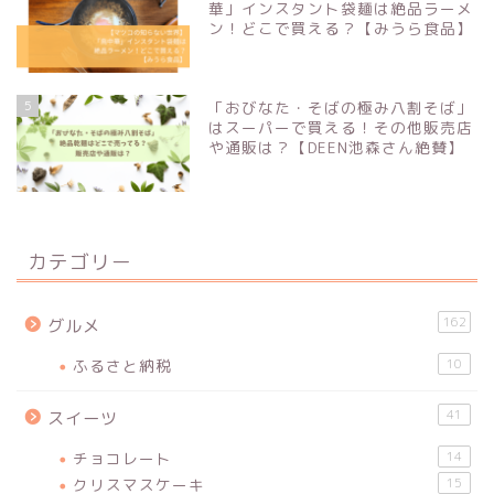
華」インスタント袋麺は絶品ラーメ
ン！どこで買える？【みうら食品】
5
「おびなた・そばの極み八割そば」
はスーパーで買える！その他販売店
や通販は？【DEEN池森さん絶賛】
カテゴリー
162
グルメ
ふるさと納税
10
41
スイーツ
チョコレート
14
クリスマスケーキ
15