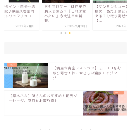
レンタイン・自分への
おむすびケーキは店舗で
【ケンミンショー】
褒美に♪伊藤久右衛門
購入できる？『これは食
県の「ぬた」はどこ
治抹トリュフチョコ
べたい』今大注目の斬
える？お取り寄せ情
.
新...
【...
2022年2月1日
2020年5月20日
2021年7
【満点☆青空レストラン】ミルコロをお
取り寄せ！体にやさしい濃厚エイジン
グ...
【厚木ハム】所さんのおすすめ！絶品ソ
ーセージ、豚肉をお取り寄せ