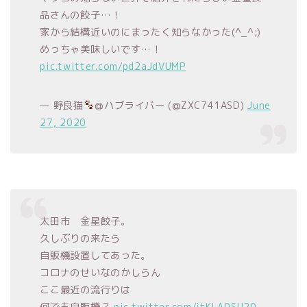
品さんの餃子…！
家から結構近いのにまったく知らなかった(^_^;)
めっちゃ美味しいです…！
pic.twitter.com/pd2aJdVUMP
— 野良猫
@ハブライバー (@ZXC741ASD)
June
27, 2020
太田市 金星餃子。
久しぶりの来たら
自販機設置してあった。
コロナのせいなのかしらん
ここ最近の流行りは
何でも自販機？
pic.twitter.com/jtKLA0SU20