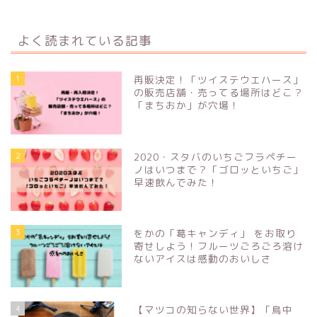
よく読まれている記事
1
再販決定！「ツイステウエハース」
の販売店舗・売ってる場所はどこ？
「まちおか」が穴場！
2
2020・スタバのいちごフラペチー
ノはいつまで？「ゴロッといちご」
早速飲んでみた！
3
をかの「葛キャンディ」 をお取り
寄せしよう！フルーツごろごろ溶け
ないアイスは感動のおいしさ
4
【マツコの知らない世界】「鳥中