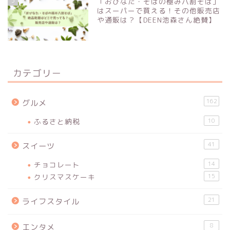
5
「おびなた・そばの極み八割そば」
はスーパーで買える！その他販売店
や通販は？【DEEN池森さん絶賛】
カテゴリー
162
グルメ
ふるさと納税
10
41
スイーツ
チョコレート
14
クリスマスケーキ
15
21
ライフスタイル
8
エンタメ