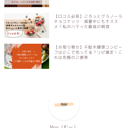
【口コミ必見】ごろっとグラノーラ
チョコナッツ・減量中にもオスス
メ？私がハマった最高の朝食
【お取り寄せ】千駄木腰塚コンビー
フはどこで売ってる？リピ確定！こ
れは究極のご褒美
Muu（むー）