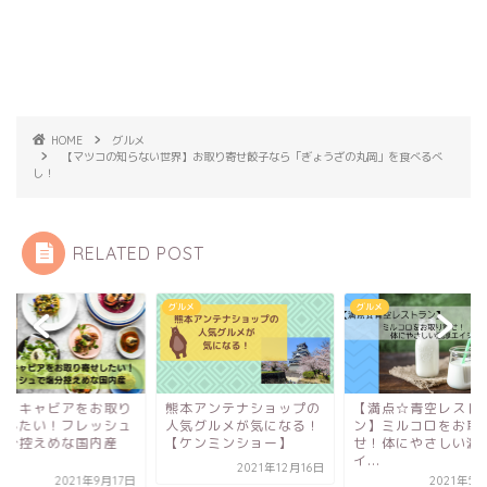
HOME
グルメ
【マツコの知らない世界】お取り寄せ餃子なら「ぎょうざの丸岡」を食べるべ
し！
RELATED POST
メ
グルメ
グルメ
戸内キャビアをお取り
熊本アンテナショップの
【満点☆青空レスト
せしたい！フレッシュ
人気グルメが気になる！
ン】ミルコロをお取
塩分控えめな国内産
【ケンミンショー】
せ！体にやさしい濃
.
イ...
2021年12月16日
2021年9月17日
2021年5