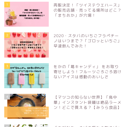
1
再販決定！「ツイステウエハース」
の販売店舗・売ってる場所はどこ？
「まちおか」が穴場！
2
2020・スタバのいちごフラペチー
ノはいつまで？「ゴロッといちご」
早速飲んでみた！
3
をかの「葛キャンディ」 をお取り
寄せしよう！フルーツごろごろ溶け
ないアイスは感動のおいしさ
4
【マツコの知らない世界】「鳥中
華」インスタント袋麺は絶品ラーメ
ン！どこで買える？【みうら食品】