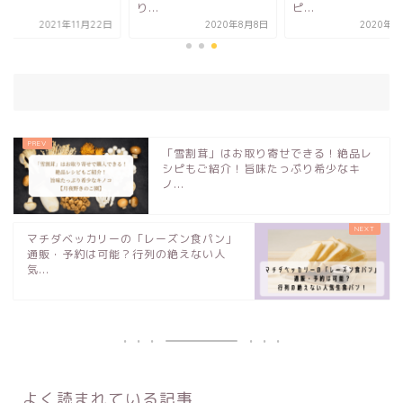
.
り...
ピ...
2021年11月22日
2020年8月8日
2020年3
「雪割茸」はお取り寄せできる！絶品レ
シピもご紹介！旨味たっぷり希少なキ
ノ...
マチダベッカリーの「レーズン食パン」
通販・予約は可能？行列の絶えない人
気...
よく読まれている記事