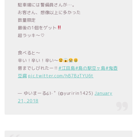
駐車場には警備員さんが…。
お客さん、想像以上に多かった
数量限定
最後の1個をゲット
超ラッキ〜♡
食べると〜
辛い！辛い！辛い〜
唇までしびれたー‼︎
#江田島
#島の駅豆ヶ島
#鬼壺
豆腐
pic.twitter.com/hB7BzTYU6t
— ゆいまーる໒꒱· ﾟ (@yuririn1425)
January
21, 2018