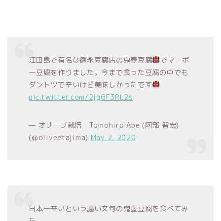
江田島で有名な徳永豆腐店の鬼壺豆腐
でマーボ
ー豆腐を作りました。今まで食った豆腐の中でも
ダントツで辛いけど美味しかったです
pic.twitter.com/2jgGF3RL2s
— オリーブ栽培 Tomohiro Abe (阿部 智宏)
(@oliveetajima)
May 2, 2020
日本一辛いという謳い文句の鬼壺豆腐を食べてみ
た