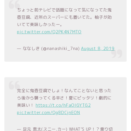
ちょっと前テレビで話題になって気になってた鬼
壺豆腐、近所のスーパーにも置いてた。柚子が効
いてて美味しかったー。
pic.twitter.com/Q2PK4N7MTO
— ななしき (@nanashiki_7na)
August 8, 2019
完全に鬼壺豆腐でしょ！なんてことないと思った
ら後から襲ってくる辛さ！夏にピッタリ！劇的に
美味い！
https://t.co/hFaOIGYTG2
pic.twitter.com/Qg8DCjnEON
— 足元 恵太(スニー.カー) WHAT’S UP！？乗り切