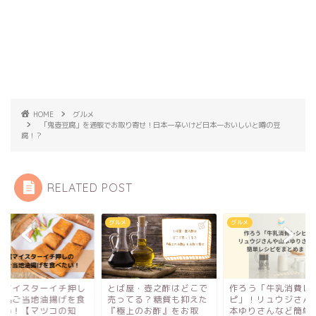
HOME
グルメ
「鬼壺豆腐」を通販でお取り寄せ！日本一辛いけど日本一おいしいと噂の豆
腐！？
RELATED POST
メ
グルメ
グルメ
腐マイスターイチ押し
とば屋・壺之酢はどこで
作ろう「牛乳消費レ
絶品ご当地油揚げを食
売ってる？糖質も抑えた
ピ」！リュウジさん
たい！【マツコの知
『極上のお酢』をお取
本ゆりさんなど簡単