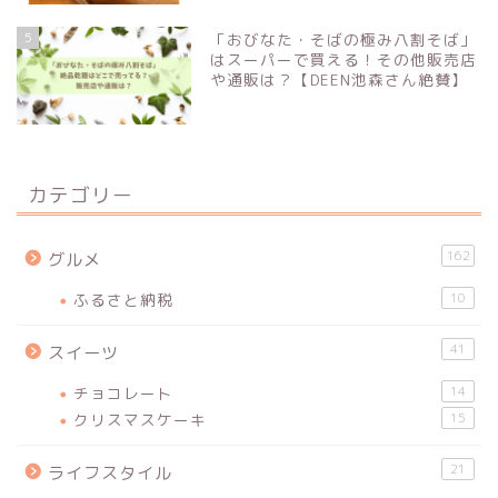
5
「おびなた・そばの極み八割そば」
はスーパーで買える！その他販売店
や通販は？【DEEN池森さん絶賛】
カテゴリー
162
グルメ
ふるさと納税
10
41
スイーツ
チョコレート
14
クリスマスケーキ
15
21
ライフスタイル