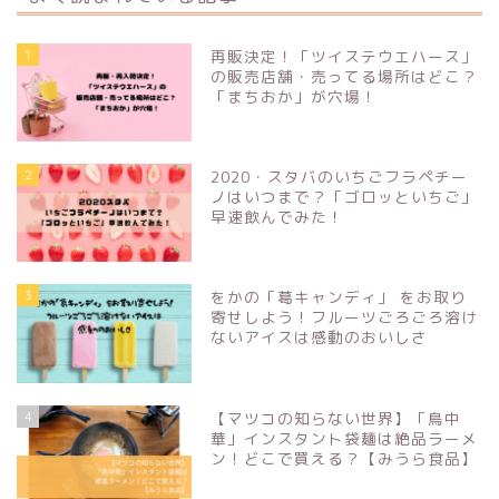
1
再販決定！「ツイステウエハース」
の販売店舗・売ってる場所はどこ？
「まちおか」が穴場！
2
2020・スタバのいちごフラペチー
ノはいつまで？「ゴロッといちご」
早速飲んでみた！
3
をかの「葛キャンディ」 をお取り
寄せしよう！フルーツごろごろ溶け
ないアイスは感動のおいしさ
4
【マツコの知らない世界】「鳥中
華」インスタント袋麺は絶品ラーメ
ン！どこで買える？【みうら食品】