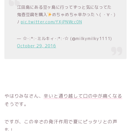
江田島にある豆ヶ島に行ってずっと気になってた
鬼壺豆腐を購入
めちゃめちゃ辛かったヽ( ・∀・)
ﾉ
pic.twitter.com/fXjPNWcc0N
— ☆･:*:･ミルキィ･:*:･☆ (@milkymilky1111)
October 29, 2016
やはりみなさん、
辛いと通り越して口の中が痛くなる
そうです。
ですが、この辛さの発汗作用で夏にピッタリとの声
も！